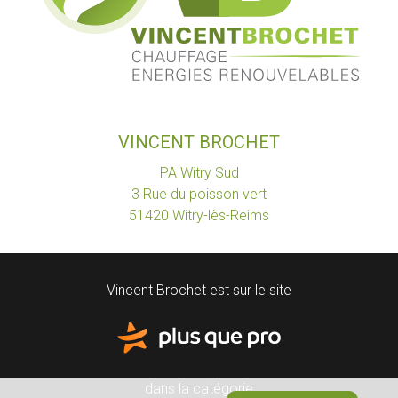
VINCENT BROCHET
PA Witry Sud
3 Rue du poisson vert
51420
Witry-lès-Reims
Vincent Brochet est sur le site
dans la catégorie